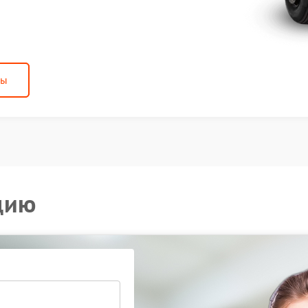
ны
цию