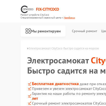
FIX-CITYCOCO
Ремонт устройств CityCoco
Специализированный cервисный центр г.
Челябинск
Мы ремонтируем
Срочный ремонт
Це
Ремонт электросамокатов CityCoco
tyCoco в Челябинске
Электросамокат CityCoco быстро садится на морозе
Электросамокат
Cit
Быстро садится на 
Бесплатная диагностика
даже при отказ
Привезем и увезем электросамокат CityCoc
Гарантия на наши работы по ремонту элект
лет
Срочный ремонт электросамокатов CityCoco