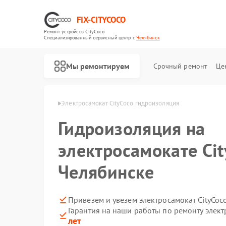
FIX-CITYCOCO
Ремонт устройств CityCoco
Специализированный cервисный центр г.
Челябинск
Мы ремонтируем
Срочный ремонт
Це
Ремонт электросамокатов CityCoco
tyCoco в Челябинске
Электросамокат CityCoco гидроизоляция
Гидроизоляция на
электросамокате Cit
Челябинске
Привезем и увезем электросамокат CityCoc
Гарантия на наши работы по ремонту элект
лет