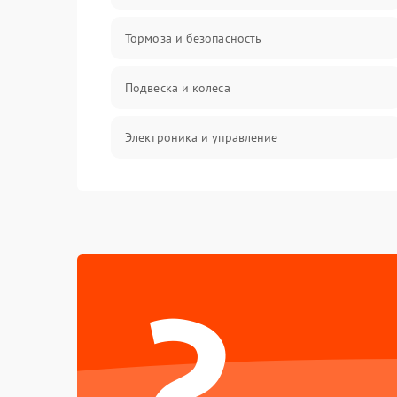
Тормоза и безопасность
Подвеска и колеса
Электроника и управление
Общие поломки
Режим работы
?
Проблемы с механикой
Батарея
Механические повреждения