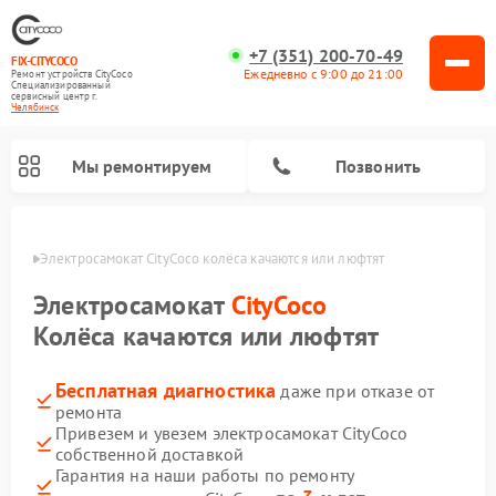
+7 (351) 200-70-49
FIX-CITYCOCO
Ежедневно с 9:00 до 21:00
Ремонт устройств CityCoco
Специализированный
cервисный центр г.
Челябинск
Мы ремонтируем
Позвонить
инске
Электросамокат CityCoco колёса качаются или люфтят
Ремонт электросамокатов CityCoco
Электросамокат
CityCoco
Колёса качаются или люфтят
Бесплатная диагностика
даже при отказе от
ремонта
Привезем и увезем электросамокат CityCoco
собственной доставкой
Гарантия на наши работы по ремонту