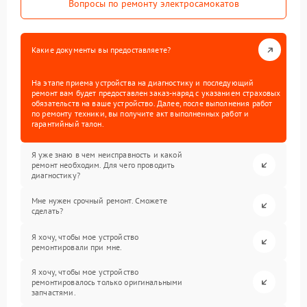
Вопросы по ремонту электросамокатов
Какие документы вы предоставляете?
На этапе приема устройства на диагностику и последующий
ремонт вам будет предоставлен заказ-наряд с указанием страховых
обязательств на ваше устройство. Далее, после выполнения работ
по ремонту техники, вы получите акт выполненных работ и
гарантийный талон.
Я уже знаю в чем неисправность и какой
ремонт необходим. Для чего проводить
диагностику?
Мне нужен срочный ремонт. Сможете
сделать?
Я хочу, чтобы мое устройство
ремонтировали при мне.
Я хочу, чтобы мое устройство
ремонтировалось только оригинальными
запчастями.