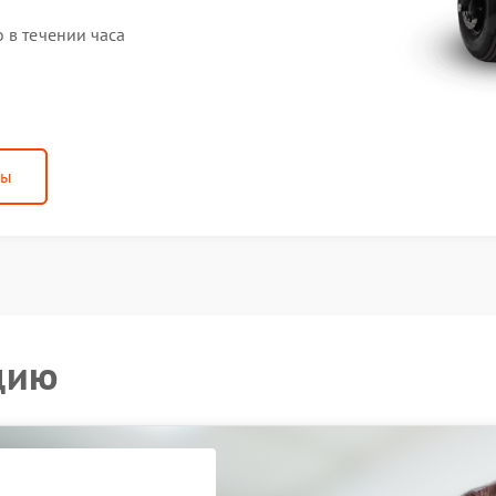
 в течении часа
ны
цию