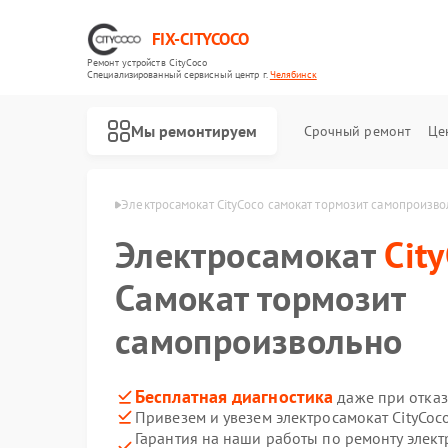
FIX-CITYCOCO
Ремонт устройств CityCoco
Специализированный cервисный центр г.
Челябинск
Мы ремонтируем
Срочный ремонт
Це
Ремонт электросамокатов CityCoco
tyCoco в Челябинске
Электросамокат CityCoco самокат тормозит самопроизв
Электросамокат
Cit
Самокат тормозит
самопроизвольно
Бесплатная диагностика
даже при отказ
Привезем и увезем электросамокат CityCoc
Гарантия на наши работы по ремонту элект