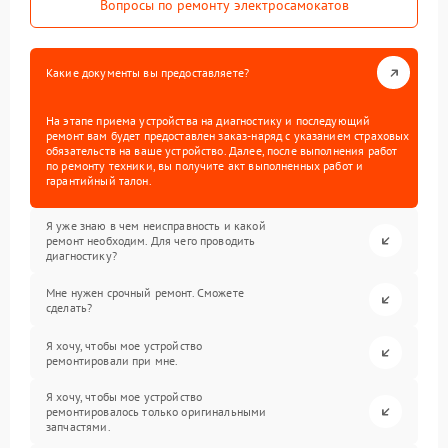
Вопросы по ремонту электросамокатов
Какие документы вы предоставляете?
На этапе приема устройства на диагностику и последующий
ремонт вам будет предоставлен заказ-наряд с указанием страховых
обязательств на ваше устройство. Далее, после выполнения работ
по ремонту техники, вы получите акт выполненных работ и
гарантийный талон.
Я уже знаю в чем неисправность и какой
ремонт необходим. Для чего проводить
диагностику?
Мне нужен срочный ремонт. Сможете
сделать?
Я хочу, чтобы мое устройство
ремонтировали при мне.
Я хочу, чтобы мое устройство
ремонтировалось только оригинальными
запчастями.