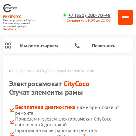
+7 (351) 200-70-49
FIX-CITYCOCO
Ежедневно с 9:00 до 21:00
Ремонт устройств CityCoco
Специализированный
cервисный центр г.
Челябинск
Мы ремонтируем
Позвонить
инске
Электросамокат CityCoco стучат элементы рамы
Ремонт электросамокатов CityCoco
Электросамокат
CityCoco
Стучат элементы рамы
Бесплатная диагностика
даже при отказе от
ремонта
Привезем и увезем электросамокат CityCoco
собственной доставкой
Гарантия на наши работы по ремонту