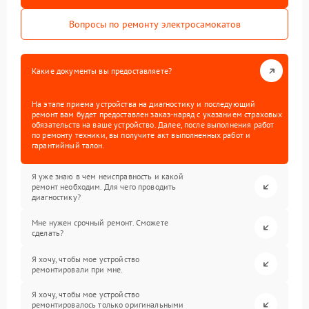
Вопросы по ремонту электросамокатов
Какие документы вы предоставляете?
На этапе приема устройства на диагностику и последующий
ремонт вам будет предоставлен заказ-наряд с указанием страховых
обязательств на ваше устройство. Далее, после выполнения работ
по ремонту техники, вы получите акт выполненных работ и
гарантийный талон.
Я уже знаю в чем неисправность и какой
ремонт необходим. Для чего проводить
диагностику?
Мне нужен срочный ремонт. Сможете
сделать?
Я хочу, чтобы мое устройство
ремонтировали при мне.
Я хочу, чтобы мое устройство
ремонтировалось только оригинальными