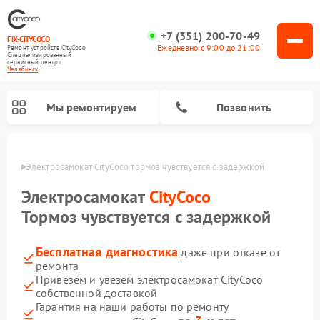
+7 (351) 200-70-49
FIX-CITYCOCO
Ежедневно с 9:00 до 21:00
Ремонт устройств CityCoco
Специализированный
cервисный центр г.
Челябинск
Мы ремонтируем
Позвонить
инске
Электросамокат CityCoco тормоз чувствуется с задержкой
Ремонт электросамокатов CityCoco
Электросамокат
CityCoco
Тормоз чувствуется с задержкой
Бесплатная диагностика
даже при отказе от
ремонта
Привезем и увезем электросамокат CityCoco
собственной доставкой
Гарантия на наши работы по ремонту