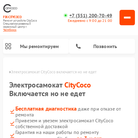
+7 (351) 200-70-49
FIX-CITYCOCO
Ежедневно с 9:00 до 21:00
Ремонт устройств CityCoco
Специализированный
cервисный центр г.
Челябинск
Мы ремонтируем
Позвонить
инске
Электросамокат CityCoco включается но не едет
Ремонт электросамокатов CityCoco
Электросамокат
CityCoco
Включается но не едет
Бесплатная диагностика
даже при отказе от
ремонта
Привезем и увезем электросамокат CityCoco
собственной доставкой
Гарантия на наши работы по ремонту