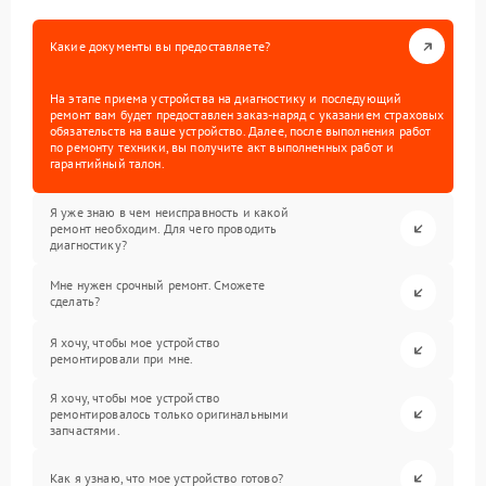
Какие документы вы предоставляете?
На этапе приема устройства на диагностику и последующий
ремонт вам будет предоставлен заказ-наряд с указанием страховых
обязательств на ваше устройство. Далее, после выполнения работ
по ремонту техники, вы получите акт выполненных работ и
гарантийный талон.
Я уже знаю в чем неисправность и какой
ремонт необходим. Для чего проводить
диагностику?
Мне нужен срочный ремонт. Сможете
сделать?
Я хочу, чтобы мое устройство
ремонтировали при мне.
Я хочу, чтобы мое устройство
ремонтировалось только оригинальными
запчастями.
Как я узнаю, что мое устройство готово?