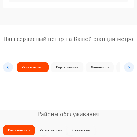
Наш сервисный центр на Вашей станции метро
Калининский
Курчатовский
Ленинский
Металлур
Районы обслуживания
Калининский
Курчатовский
Ленинский