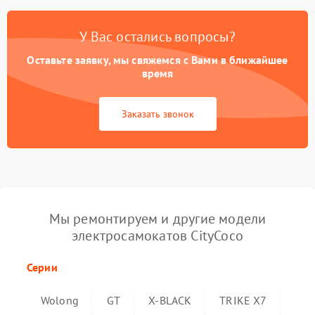
У Вас остались вопросы?
Оставьте заявку, мы свяжемся с Вами в ближайшее
время
Заказать звонок
Мы ремонтируем и другие модели
электросамокатов CityCoco
Серии
Wolong
GT
X-BLACK
TRIKE X7
Trik