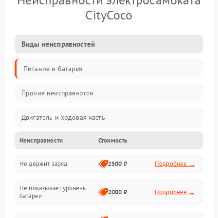
CityCoco
Виды неисправностей
Питание и батарея
Прочие неисправности
Двигатель и ходовая часть
Неисправности
Стоимость
Тормоза и безопасность
Не держит заряд
2500 ₽
Подробнее →
Подвеска и колеса
Не показывает уровень
Электроника и управление
2000 ₽
Подробнее →
батареи
Общие поломки