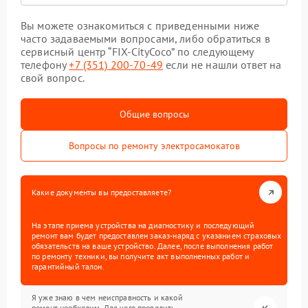
Вы можете ознакомиться с приведенными ниже
часто задаваемыми вопросами, либо обратиться в
сервисный центр “FIX-CityCoco” по следующему
телефону
+7 (351) 200-70-49
если не нашли ответ на
свой вопрос.
Общие вопросы
Вопросы по ремонту электросамокатов
Какие документы вы предоставляете?
На этапе приема устройства на диагностику и последующий
ремонт вам будет предоставлен заказ-наряд с указанием страховых
обязательств на ваше устройство. Далее, после выполнения работ
по ремонту техники, вы получите акт выполненных работ и
гарантийный талон.
Я уже знаю в чем неисправность и какой
ремонт необходим. Для чего проводить