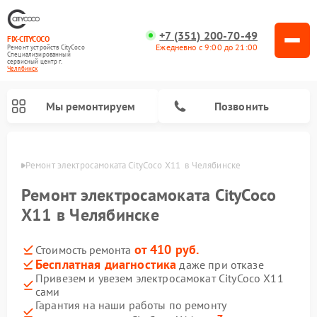
+7 (351) 200-70-49
FIX-CITYCOCO
Ежедневно с 9:00 до 21:00
Ремонт устройств CityCoco
Специализированный
cервисный центр г.
Челябинск
Мы ремонтируем
Позвонить
инске
Ремонт электросамоката CityCoco X11  в Челябинске
Ремонт электросамокатов CityCoco
Ремонт электросамоката CityCoco
X11 в Челябинске
от 410 руб.
Стоимость ремонта
Бесплатная диагностика
даже при отказе
Привезем и увезем электросамокат CityCoco X11
сами
Гарантия на наши работы по ремонту