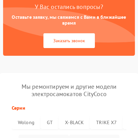
У Вас остались вопросы?
Оставьте заявку, мы свяжемся с Вами в ближайшее
время
Заказать звонок
Мы ремонтируем и другие модели
электросамокатов CityCoco
Серии
Wolong
GT
X-BLACK
TRIKE X7
Trik