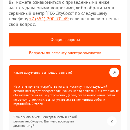
Вы можете ознакомиться с приведенными ниже
часто задаваемыми вопросами, либо обратиться в
сервисный центр “FIX-CityCoco” по следующему
телефону
+7 (351) 200-70-49
если не нашли ответ на
свой вопрос.
Общие вопросы
Вопросы по ремонту электросамокатов
Какие документы вы предоставляете?
На этапе приема устройства на диагностику и последующий
ремонт вам будет предоставлен заказ-наряд с указанием страховых
обязательств на ваше устройство. Далее, после выполнения работ
по ремонту техники, вы получите акт выполненных работ и
гарантийный талон.
Я уже знаю в чем неисправность и какой
ремонт необходим. Для чего проводить
диагностику?