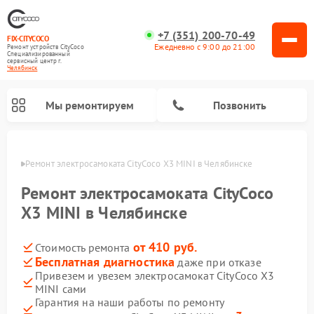
+7 (351) 200-70-49
FIX-CITYCOCO
Ежедневно с 9:00 до 21:00
Ремонт устройств CityCoco
Специализированный
cервисный центр г.
Челябинск
Мы ремонтируем
Позвонить
инске
Ремонт электросамоката CityCoco X3 MINI в Челябинске
Ремонт электросамокатов CityCoco
Ремонт электросамоката CityCoco
X3 MINI в Челябинске
от 410 руб.
Стоимость ремонта
Бесплатная диагностика
даже при отказе
Привезем и увезем электросамокат CityCoco X3
MINI сами
Гарантия на наши работы по ремонту