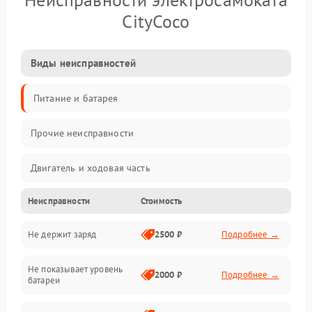
CityCoco
Виды неисправностей
Питание и батарея
Прочие неисправности
Двигатель и ходовая часть
Неисправности
Стоимость
Тормоза и безопасность
Не держит заряд
2500 ₽
Подробнее →
Подвеска и колеса
Не показывает уровень
Электроника и управление
2000 ₽
Подробнее →
батареи
Общие поломки