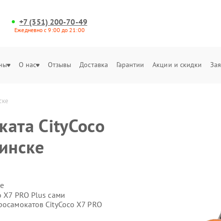
+7 (351) 200-70-49
Ежедневно с 9:00 до 21:00
ны
О нас
Отзывы
Доставка
Гарантии
Акции и скидки
Зая
ске
ката CityCoco
бинске
е
o X7 PRO Plus сами
росамокатов CityCoco X7 PRO