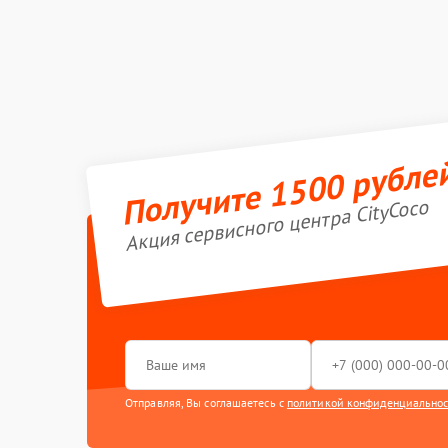
Получите 1500 рубле
Акция сервисного центра CityCoco
Отправляя, Вы соглашаетесь с
политикой конфиденциально