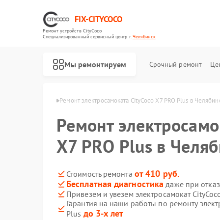
FIX-CITYCOCO
Ремонт устройств CityCoco
Специализированный cервисный центр г.
Челябинск
Мы ремонтируем
Срочный ремонт
Це
Ремонт электросамокатов CityCoco
tyCoco в Челябинске
Ремонт электросамоката CityCoco X7 PRO Plus в Челябин
Ремонт электросамо
X7 PRO Plus в Челя
от 410 руб.
Стоимость ремонта
Бесплатная диагностика
даже при отказ
Привезем и увезем электросамокат CityCoc
Гарантия на наши работы по ремонту элект
до 3-х лет
Plus