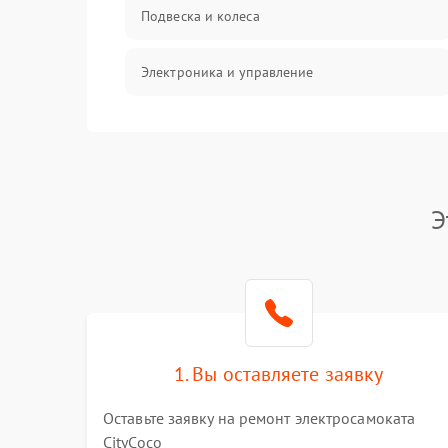
Подвеска и колеса
Электроника и управление
Общие поломки
Режим работы
Э
Проблемы с механикой
Батарея
Механические повреждения
1. Вы оставляете заявку
Оставьте заявку на ремонт электросамоката
CityCoco